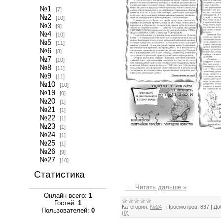
№1
[7]
№2
[10]
№3
[9]
№4
[10]
№5
[11]
№6
[8]
№7
[10]
№8
[11]
№9
[11]
№10
[10]
№19
[0]
№20
[1]
№21
[1]
№22
[1]
№23
[1]
№24
[1]
№25
[1]
№26
[9]
№27
[10]
Статистика
...
Читать дальше »
Онлайн всего:
1
Гостей:
1
Категория:
№24
|
Просмотров:
837
|
До
Пользователей:
0
(0)