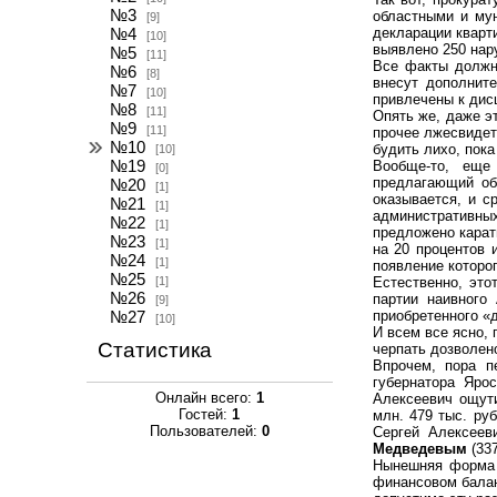
№3
областными и мун
[9]
декларации кварти
№4
[10]
выявлено 250 нар
№5
[11]
Все факты должн
№6
[8]
внесут дополнит
№7
[10]
привлечены к дисц
№8
[11]
Опять же, даже эт
№9
[11]
прочее лжесвидет
№10
будить лихо, пока
[10]
№19
Вообще-то, еще
[0]
предлагающий обя
№20
[1]
оказывается, и с
№21
[1]
административных
№22
[1]
предложено карат
№23
[1]
на 20 процентов 
№24
[1]
появление которо
№25
[1]
Естественно, это
№26
партии наивного
[9]
приобретенного «
№27
[10]
И всем все ясно, 
Статистика
черпать дозволено
Впрочем, пора п
губернатора Яро
Онлайн всего:
1
Алексеевич ощути
Гостей:
1
млн. 479 тыс. ру
Пользователей:
0
Сергей Алексеев
Медведевым
(337
Нынешняя форма д
финансовом балан