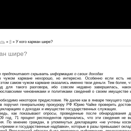
ль
»
8
» У кого карман шире?
ман шире?
ы предпочитают скрывать информацию о своих доходах
в чужом кармане нехорошо, но интересно. Особенно если есть не
 этом самом чужом кармане оказались именно твои деньги. Тем более, 
д для такого разговора, ибо совсем недавно завершилась, нако
ославскими чиновниками и политиками сведений о своем имуществе 
еобходимо некоторое предисловие. Не далее как в январе текущего года
в поручил генеральному прокурору РФ Юрию Чайке проверить достове
екларациях о доходах и имуществе государственных служащих.
ведь, как показывают опросы, проведенные после обнародования 
09 год, 71 процент респондентов признались, что эти сведения не 
ия. По мнению граждан, в упомянутых декларациях «не учтены косв
 «премии и государственные надбавки», которые в разы превышают окла
турой Ярославской области была проверена информация, представлен