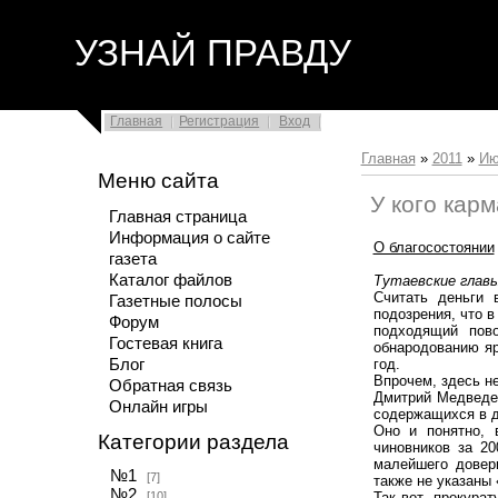
УЗНАЙ ПРАВДУ
Главная
Регистрация
Вход
Главная
»
2011
»
Ию
Меню сайта
У кого кар
Главная страница
Информация о сайте
О благосостоянии
газета
Каталог файлов
Тутаевские глав
Считать деньги 
Газетные полосы
подозрения, что в
Форум
подходящий пово
Гостевая книга
обнародованию яр
Блог
год.
Впрочем, здесь н
Обратная связь
Дмитрий Медведе
Онлайн игры
содержащихся в д
Оно и понятно, 
Категории раздела
чиновников за 20
малейшего довер
№1
[7]
также не указаны
№2
[10]
Так вот, прокура