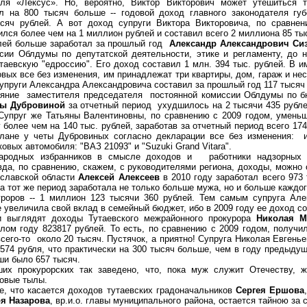
иля «Лексус». Но, вероятно, Виктор Викторович может утешиться 
л на 800 тысяч больше -- годовой доход главного законодателя гу
сяч рублей. А вот доход супруги Виктора Викторовича, по сравнен
лся более чем на 1 миллион рублей и составил всего 2 миллиона 85 ты
блей больше заработал за прошлый год
Александр Александрович Си
сии Облдумы по депутатской деятельности, этике и регламенту, до 
таевскую "едроссию". Его доход составил 1 млн. 394 тыс. рублей. В
овых все без изменения, им принадлежат три квартиры, дом, гараж и не
супруги Александра Александровича составил за прошлый год 117 тысяч 
ояние заместителя председателя постоянной комиссии Облдумы по б
ны Дубровиной
за отчетный период ухудшилось на 2 тысячи 435 рубле
 Супруг же Татьяны Валентиновны, по сравнению с 2009 годом, умень
более чем на 140 тыс. рублей, заработав за отчетный период всего 174
лане у четы Дубровиных согласно декларации все без изменения: и
ковых автомобиля: "ВАЗ 21093" и "Suzuki Grand Vitara".
ародных избранников в смысле доходов и работники надзорных 
вда, по сравнению, скажем, с руководителями региона, доходы, можно с
ославской области
Алексей Алексеев
в 2010 году заработал всего 973 
за тот же период заработала не только больше мужа, но и больше каждо
уроров -- 1 миллион 123 тысячи 360 рублей. Тем самым супруга Але
 увеличила свой вклад в семейный бюджет, ибо в 2009 году ее доход со
 выглядят доходы Тутаевского межрайонного прокурора
Николая М
лом году 823817 рублей. То есть, по сравнению с
2009 годом, получил
всего-то около 20 тысяч. Пустячок, а приятно! Супруга Николая Евгень
574 рубля, что практически на 300 тысяч больше, чем в году предыдущ
ши было 657 тысяч.
ших прокурорских так заведено, что, пока муж служит Отечеству, ж
овые тылы.
е, что касается доходов тутаевских градоначальников
Сергея Ершова
я Назарова
, вр.и.о. главы муниципального района, остается тайною за