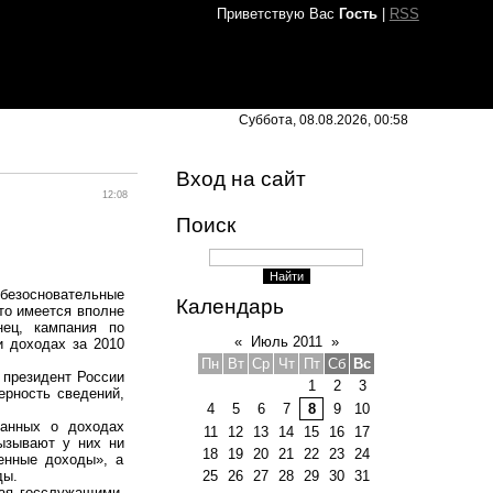
Приветствую Вас
Гость
|
RSS
Суббота, 08.08.2026, 00:58
Вход на сайт
12:08
Поиск
безосновательные
Календарь
что имеется вполне
нец, кампания по
«
Июль 2011
»
и доходах за 2010
Пн
Вт
Ср
Чт
Пт
Сб
Вс
 президент России
1
2
3
рность сведений,
4
5
6
7
8
9
10
данных о доходах
11
12
13
14
15
16
17
вызывают у них ни
18
19
20
21
22
23
24
енные доходы», а
25
26
27
28
29
30
31
ды.
ная госслужащими,