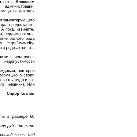
 газеты
Алексеем
 администраций:
формацию о доходах
регламентирующего
ещал предоставить
А пока, извините,
ом, пердимонокль-с
твие разного рода
http://www.city-
ого рода актов, а в
вязи с чем очень
 недопустимости
ажданам, повторно
формацию о своих
 знать, куда и как
го чиновника. Или
Сидор Козлов
сть в размере 60
яч руб., то есть
одской казны 920