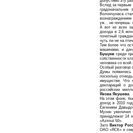
допустимо эту ра
Вслед за первым 
градоначальник 
Волончунаса ста
вознаграждением 
уж... не попрешь:
А вот из всех з
дохода в 2,6 млн
почетный гражда
чуть ли не на пти
Тем более что ос
машинами, и дач
Бушуев
среди пр
собственности кла
человека со всей 
Особый разговор 
Думы появились 
поскольку отнюдь
имуществе. Что л
деклараций о до
российских милл
Якова Якушева
.
На этом фоне, бо
доход в 2010 го
Евгением Давыдов
Мухин увеличил 
принадлежат 14 н
«Azimut 50».
Зато
Виктор Рог
ОАО «ЯСК» и секр