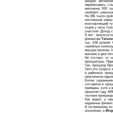
аккурат автомоб
зарабатывать ста
миллиона 830 ты
наоборот, уменьши
На 306 тысяч ру
постоянной комис
возглавлявший ту
плане у четы Сиз
участков. Доход 
А вот благосост
финансам
Татья
тыс. 639 рублей.
семейную копилку 
имущественном п
магазин и два лег
Не отстают от н
прокуратуры. Пра
Так, прокурор Яр
Зато его супруга 
и районных прок
практически вдвое
Более скромными
составили в прош
прибавка, хотя и 
прошлом году 949
госпожи прокурор
Как видно, у на
надежные финанс
И по-прежнему вс
поселения, и
Игор