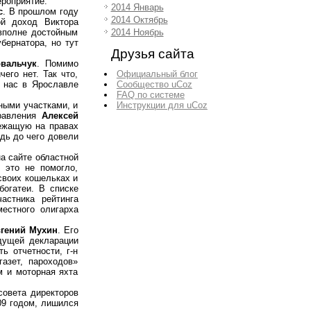
ероприятие.
2014 Январь
с
. В прошлом году
2014 Октябрь
ой доход Виктора
2014 Ноябрь
вполне достойным
бернатора, но тут
Друзья сайта
вальчук
. Помимо
Официальный блог
его нет. Так что,
Сообщество uCoz
 нас в Ярославле
FAQ по системе
Инструкции для uCoz
ными участками, и
правления
Алексей
ежащую на правах
едь до чего довели
а сайте областной
 это не помогло,
своих кошельках и
богатеи. В списке
астника рейтинга
местного олигарха
гений Мухин
. Его
дущей декларации
ь отчетности, г-н
азет, пароходов»
м и моторная яхта
совета директоров
09 годом, лишился