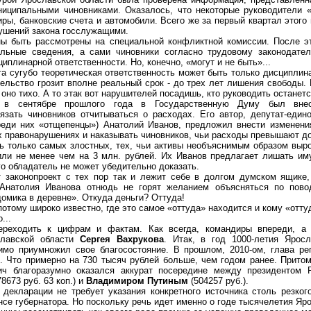
иципальными чиновниками. Оказалось, что некоторые руководители 
ры, банковские счета и автомобили. Всего же за первый квартал этого
ушений закона госслужащими.
ы быть рассмотрены на специальной конфликтной комиссии. После эт
ельные сведения, а сами чиновники согласно трудовому законодател
иплинарной ответственности. Но, конечно, «могут и не быть»...
а сугубо теоретическая ответственность может быть только дисциплина
ельство грозит вполне реальный срок - до трех лет лишения свободы. 
 оно тихо. А то этак вот нарушителей посадишь, кто руководить останет
 в сентябре прошлого года в Государственную Думу был внесе
зать чиновников отчитываться о расходах. Его автор, депутат-един
реди них «отщепенцы») Анатолий Иванов, предложил внести изменен
 правонарушениях и наказывать чиновников, чьи расходы превышают д
ь только самых злостных, тех, чьи активы необъяснимым образом выр
или не менее чем на 3 млн. рублей. Их Иванов предлагает лишать им
го обладатель не может убедительно доказать.
т законопроект с тех пор так и лежит себе в долгом думском ящике
 Анатолия Иванова отнюдь не горят желанием объясняться по пово
домика в деревне». Откуда деньги? Оттуда!
потому широко известно, где это самое «оттуда» находится и кому «отт
...
ереходить к цифрам и фактам. Как всегда, командиры впереди, а
славской области
Сергея Вахрукова
. Итак, в год 1000-летия Ярос
мо приумножил свое благосостояние. В прошлом, 2010-ом, глава ре
б. Что примерно на 730 тысяч рублей больше, чем годом ранее. Прито
ич благоразумно оказался аккурат посередине между президентом
8673 руб. 63 коп.) и
Владимиром Путиным
(504257 руб.).
екларации не требует указания конкретного источника столь резког
се губернатора. Но поскольку речь идет именно о годе тысячелетия Яро