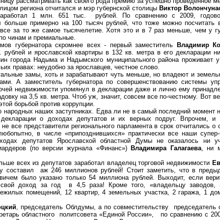
зницу рассматривать как своего рода премию за успешно проведенное м
лицом региона отчитался и мэр губернской столицы
Виктор Волончуна
заработал 1 млн. 651 тыс. рублей. По сравнению с 2009, годов
л больше примерно на 100 тысяч рублей, что тоже можно посчитать 
все за то же самое тысячелетие. Хотя это и в 7 раз меньше, чем у гу
 по чинам и премиальные.
амов губернатора скромнее всех - первый заместитель
Владимир Ко
. рублей и ярославской квартиры в 132 кв. метра в его декларации нич
нин города Надыма и Надымского муниципального района проживает у
чьих правах: неудобно за ярославцев, честное слово.
тальные замы, хоть и зарабатывают чуть меньше, но владеют и земель
ами. А заместитель губернатора по совершенствованию системы у
очей недвижимости упомянул в декларации даже и лично ему принадл
довку на 3,5 кв. метра. Чтоб уж, значит, совсем все по-честному. Вот в
этой борьбой против коррупции.
о народных наших заступниках. Едва ли не в самый последний момент н
декларации о доходах депутатов и их верных подруг. Впрочем, и
 не все представители регионального парламента в срок отчитались о 
юбопытно, в числе «припозднившихся» практически все наши супер-
ходах депутатов Ярославской областной Думы не оказалось ни уч
иардеров (по версии журнала «Финанс»)
Владимира Галагаева
, ни 
льше всех из депутатов заработал владелец торговой недвижимости
Ев
ду составил аж 246 миллионов рублей! Стоит заметить, что в преды
ичем было указано только 54 миллиона рублей. Выходит, если верит
свой доход за год в 4,5 раза! Кроме того, «владельцу заводов, г
ежилых помещений, 12 квартир, 4 земельных участка, 2 гаража, 1 до
оцкий
, председатель Облдумы, а по совместительству председатель 
етарь областного политсовета «Единой России», по сравнению с 20