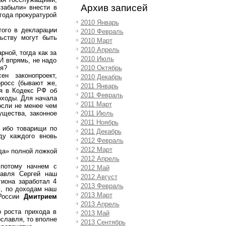
Архив записей
«забыли» внести в
 года прокуратурой
2010 Январь
ого в декларации
2010 Февраль
ьству могут быть
2010 Март
2010 Апрель
рной, тогда как за
2010 Июль
И впрямь, не надо
2010 Октябрь
ся?
н законопроект,
2010 Декабрь
оросс (бывают же,
2011 Январь
ия в Кодекс РФ об
2011 Февраль
оходы. Для начала
2011 Март
осли не менее чем
2011 Июль
ущества, законное
2011 Ноябрь
, ибо товарищи по
2011 Декабрь
ду каждого вновь
2012 Февраль
2012 Март
уда» полной ложкой
2012 Апрель
 потому начнем с
2012 Май
лавля Сергей наш
2012 Август
гиона заработал 4
2013 Февраль
м, по доходам наш
2013 Март
 России
Дмитрием
2013 Апрель
о роста прихода в
2013 Май
славля, то вполне
2013 Сентябрь