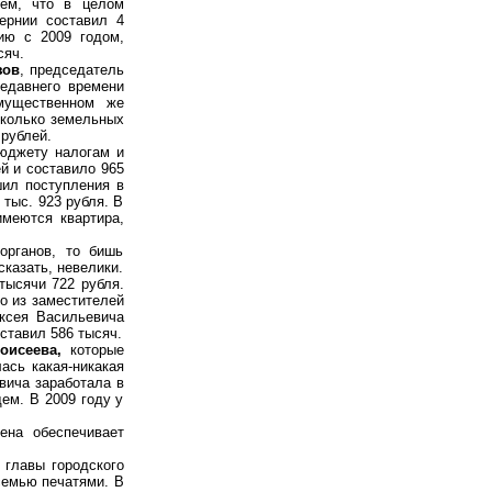
тем, что в целом
бернии составил 4
ию с 2009 годом,
сяч.
зов
, председатель
недавнего времени
 имущественном же
сколько земельных
рублей.
юджету налогам и
й и составило 965
шил поступления в
 тыс. 923 рубля. В
меются квартира,
органов, то бишь
казать, невелики.
тысячи 722 рубля.
го из заместителей
ксея Васильевича
ставил 586 тысяч.
оисеева,
которые
ась какая-никакая
евича заработала в
ем. В 2009 году у
ена обеспечивает
, главы городского
 семью печатями. В