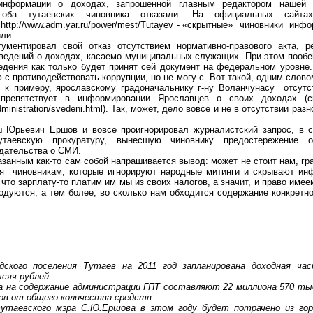
 информации о доходах, запрошенной главным редактором нашей
оба тутаевских чиновника отказали. На официальных сайтах
 http://www.adm.yar.ru/power/mest/Tutayev - «скрытные» чиновники ин
ли.
гументировал свой отказ отсутствием нормативно-правового акта, 
ведений о доходах, касаемо муниципальных служащих. При этом пооб
дения как только будет принят сей документ на федеральном уровне. 
с противодействовать коррупции, но не могу-с. Вот такой, одним слов
, к примеру, ярославскому градоначальнику г-ну Воланчунасу отсутс
препятствует в информировании Ярославцев о своих доходах (см. 
dministration/svedeni.html). Так, может, дело вовсе и не в отсутствии разн
ш Юрьевич Ершов и вовсе проигнорировал журналистский запрос, в с
тутаевскую прокуратуру, вынесшую чиновнику предостережение о
дательства о СМИ.
азанным как-то сам собой напрашивается вывод: может не стоит нам, гр
ия чиновникам, которые игнорируют народные митинги и скрывают ин
 что зарплату-то платим им мы из своих налогов, а значит, и право имеем
одуются, а тем более, во сколько нам обходится содержание конкретно
ского поселения Тутаев на 2011 год запланирована доходная ча
сяч рублей.
 на содержание администрации ГПТ составляют 22 миллиона 570 тыс
ов от общего количества средств.
утаевского мэра С.Ю.Ершова в этом году будет потрачено из гор