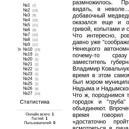
размножилось. Пр
№1
[7]
видать, в неволе.
№2
[10]
добавочный медведь
№3
[9]
№4
[10]
оказался еще и о
№5
[11]
гривой, копытами и 
№6
[8]
№7
Что интересно, р
[10]
№8
[11]
давно уже "сообража
№9
[11]
Ненецкого автономн
№10
[10]
№19
почему-то сраз
[0]
№20
[1]
заместитель губер
№21
[1]
Владимир Ковальчук.
№22
[1]
№23
время в этом само
[1]
№24
[1]
был мэром муниципа
№25
[1]
Надыма и Надымског
№26
[9]
№27
[10]
Что ж, породнимся 
городок и "труба
Статистика
объединяют. Впроче
время говорил 
Онлайн всего:
1
Гостей:
1
«достаточно про
Пользователей:
0
всмотреться в лица