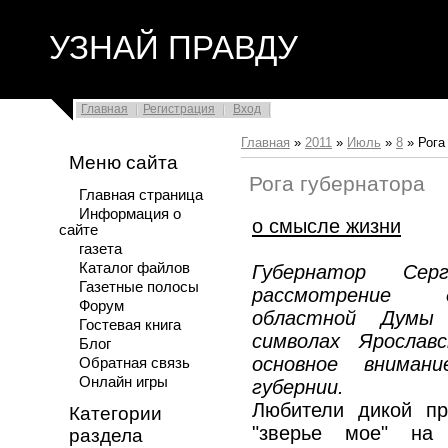
УЗНАЙ ПРАВДУ
Главная
Регистрация
Вход
Главная
»
2011
»
Июль
»
8
» Рога
Меню сайта
Рога губернатора
Главная страница
Информация о
о смысле жизни
сайте
газета
Каталог файлов
Губернатор Сер
Газетные полосы
рассмотрение д
Форум
областной Думы
Гостевая книга
символах Ярослав
Блог
основное вниман
Обратная связь
Онлайн игры
губернии.
Любители дикой пр
Категории
"зверье мое" на 
раздела