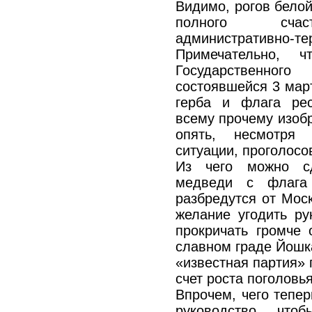
Видимо, рогов белой
полного счаст
административно-те
Примечательно, 
Государственно
состоявшейся 3 мар
герба и флага ре
всему прочему изоб
опять, несмотря
ситуации, проголосов
Из чего можно сд
медведи с флага 
разбредутся от Мос
желание угодить ру
прокричать громче
славном граде Йошк
«известная партия» 
счет роста поголовья
Впрочем, чего тепер
руководство, что