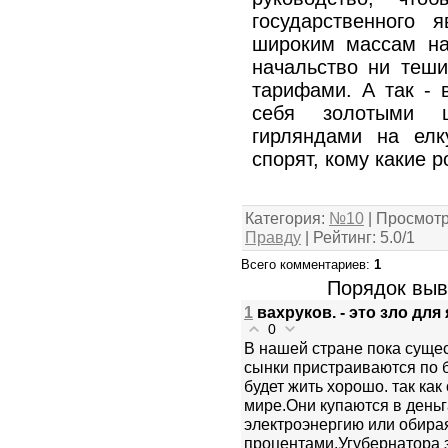
государственного 
широким массам на
начальство ни теш
тарифами. А так - 
себя золотыми ц
гирляндами на елк
спорят, кому какие 
Категория
:
№10
|
Просмот
Правду
|
Рейтинг
:
5.0
/
1
Всего комментариев
:
1
Порядок выв
1
вахруков. - это зло дл
0
В нашей стране пока сущес
сынки пристраиваются по б
будет жить хорошо. так ка
мире.Они купаются в день
электроэнергию или обира
процентами.Угубернатора 