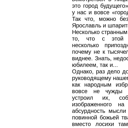
это город будущего»
у нас и вовсе «гор
Так что, можно бе
Ярославль и шпарит
Несколько странным
то, что с этой с
несколько припоз
почему не к тысяче
виднее. Знать, недо
юбилеем, так и...
Однако, раз дело д
руководящему нашем
как народным изб
вовсе не чужды г
устроил их, соб
изображенного на
абсурдность мысли
повинной божьей тв
вместо лосихи там