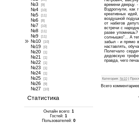
№3
времени дверцу. -
[9]
Вздрогнули, как 
№4
[10]
креативных идей,
№5
[11]
воздушной подушк
№6
[8]
от набегов депут
№7
[10]
встречи с народн
№8
[11]
разве упомнишь? 
№9
[11]
солнышко"... А т
№10
забыл - и прямо 
[10]
№19
наставлять, обуча
[0]
Полегчало серде
№20
[1]
дедовскую трофей
№21
[1]
правда, чего печа
№22
[1]
№23
[1]
№24
[1]
№25
[1]
Категория
:
№10
|
Прос
№26
[9]
Всего комментарие
№27
[10]
Статистика
Онлайн всего:
1
Гостей:
1
Пользователей:
0