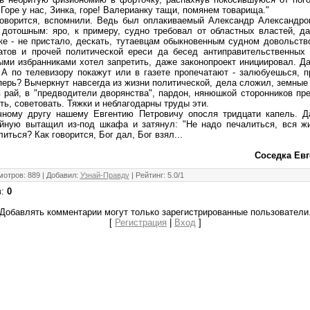
 Горе у нас, Зинка, горе! Валерианку тащи, помянем товарища."
говорится, вспомнили. Ведь был оплакиваемый Александр Александр
 дотошным: яро, к примеру, судно требовал от областных властей, да
е - не пристало, дескать, тутаевцам обыкновенным судном довольств
атов и прочей политической ереси да бесед антиправительственных 
ыми избранниками хотел запретить, даже законопроект инициировал. Да
А по телевизору покажут или в газете пропечатают - залюбуешься, п
еперь? Вычеркнут навсегда из жизни политической, дела сложил, земные
в рай, в "предводители дворянства", пардон, нянюшкой сторонников пре
ть, советовать. Тяжки и неблагодарны труды эти.
чному другу нашему Евгентию Петровичу опосля тридцати капель. 
ную вытащил из-под шкафа и затянул: "Не надо печалиться, вся жи
литься? Как говорится, Бог дал, Бог взял...
Соседка Ев
мотров
:
889
|
Добавил
:
Узнай-Правду
|
Рейтинг
:
5.0
/
1
в
:
0
Добавлять комментарии могут только зарегистрированные пользователи
[
Регистрация
|
Вход
]