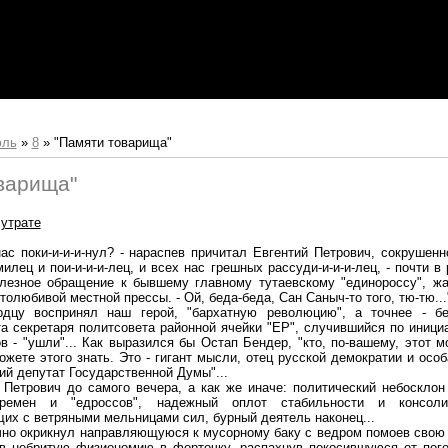
ль
»
8
» "Памяти товарища"
варища"
утрате
ас поки-и-и-и-нул? - нараспев причитал Евгентий Петрович, сокрушенн
илец и пои-и-и-и-лец, и всех нас грешных рассуди-и-и-и-лец, - почти
лезное обращение к бывшему главному тутаевскому "единороссу", ж
толюбивой местной прессы. - Ой, беда-беда, Сан Саныч-то того, тю-тю...
рдцу воспринял наш герой, "бархатную революцию", а точнее - б
та секретаря политсовета районной ячейки "ЕР", случившийся по инициа
 - "ушли"... Как выразился бы Остап Бендер, "кто, по-вашему, этот 
ожете этого знать. Это - гигант мысли, отец русской демократии и осо
ий депутат Государственной Думы"...
 Петрович до самого вечера, а как же иначе: политический небосклон
ремен и "едроссов", надежный оплот стабильности и консоли
их с ветряными мельницами сил, бурный деятель наконец...
зычно окрикнул направляющуюся к мусорному баку с ведром помоев свою
в небритую физиономию в форточку, распахнув покосившуюся от пог