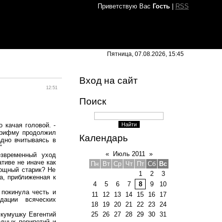
Приветствую Вас
Гость
|
RSS
Пятница, 07.08.2026, 15:45
Вход на сайт
12:51
Поиск
о качая головой. -
 в рифму продолжил
Календарь
адно вчитываясь в
"
«
Июль 2011
»
езвременный уход
тиве не иначе как
Пн
Вт
Ср
Чт
Пт
Сб
Вс
мощный старик? Не
1
2
3
ба, приближенная к
4
5
6
7
8
9
10
 покинула честь и
11
12
13
14
15
16
17
дации всяческих
18
19
20
21
22
23
24
25
26
27
28
29
30
31
 кумушку Евгентий
одных перипетий и