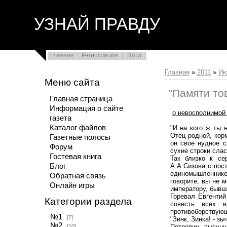
УЗНАЙ ПРАВДУ
Главная
Регистрация
Вход
Главная
»
2011
»
Ию
Меню сайта
"Памяти то
Главная страница
Информация о сайте
о невосполнимой 
газета
Каталог файлов
"И на кого ж ты н
Отец родной, корм
Газетные полосы
он свое нудное с
Форум
сухие строки слас
Гостевая книга
Так близко к се
Блог
А.А.Сизова с пос
единомышленников
Обратная связь
говорите, вы не м
Онлайн игры
императору, бывш
Горевал Евгентий
Категории раздела
совесть всех в
противоборствующ
№1
[7]
"Зинк, Зинка! - 
№2
[10]
Петрович, высуну