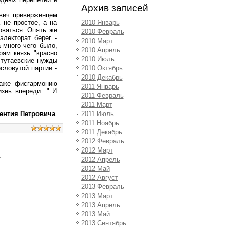
Архив записей
ович приверженцем
2010 Январь
 не простое, а на
оваться. Опять же
2010 Февраль
электорат берег -
2010 Март
 много чего было,
2010 Апрель
рям князь "красно
2010 Июль
 тутаевские нужды
2010 Октябрь
словутой партии -
2010 Декабрь
Даже фисгармонию
2011 Январь
знь впереди..." И
2011 Февраль
2011 Март
2011 Июль
гентия Петровича
2011 Ноябрь
2011 Декабрь
2012 Февраль
2012 Март
.
2012 Апрель
2012 Май
2012 Август
2013 Февраль
2013 Март
2013 Апрель
2013 Май
2013 Сентябрь