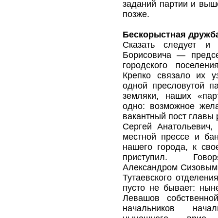
заданий партии и выш
позже.
Бескорыстная дружб
Сказать следует и
Борисовича — предсе
городского поселен
Крепко связало их у
одной пресловутой па
земляки, наших «пар
одно: возможное жел
вакантный пост главы 
Сергей Анатольевич,
местной прессе и ба
нашего города, к св
приступил. Говоря
Александром Сизовым,
Тутаевского отделени
пусто не бывает: нын
Левашов собственной
начальников нача