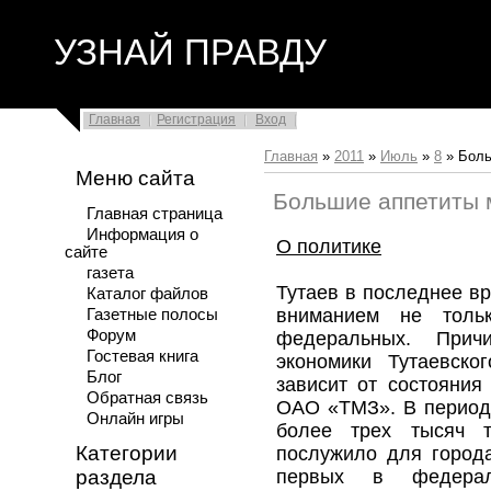
УЗНАЙ ПРАВДУ
Главная
Регистрация
Вход
Главная
»
2011
»
Июль
»
8
» Боль
Меню сайта
Большие аппетиты 
Главная страница
Информация о
О политике
сайте
газета
Тутаев в последнее в
Каталог файлов
вниманием не толь
Газетные полосы
Форум
федеральных. Прич
Гостевая книга
экономики Тутаевско
Блог
зависит от состояния
Обратная связь
ОАО «ТМЗ». В период 
Онлайн игры
более трех тысяч т
Категории
послужило для город
раздела
первых в федерал