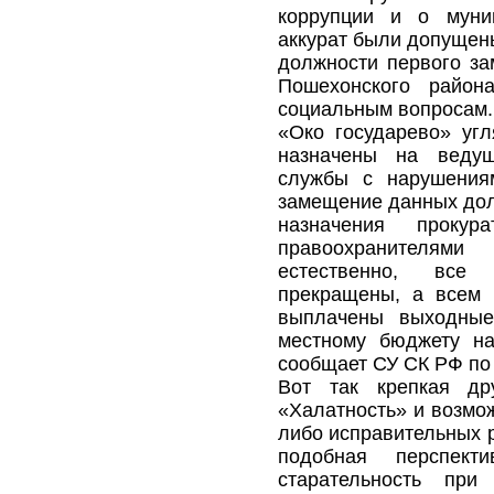
коррупции и о муни
аккурат были допущены
должности первого за
Пошехонского райо
социальным вопросам.
«Око государево» угл
назначены на ведущ
службы с нарушениям
замещение данных дол
назначения проку
правоохранителями
естественно, все
прекращены, а всем
выплачены выходные
местному бюджету н
сообщает СУ СК РФ по
Вот так крепкая др
«Халатность» и возмо
либо исправительных р
подобная перспек
старательность при