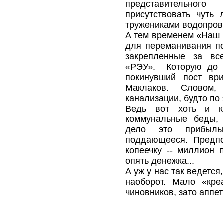
представительног
присутствовать чуть
тружениками водопров
А тем временем «Наш 
для переманивания п
закрепленные за вс
«РЭУ». Которую до 
покинувший пост вр
Маклаков. Словом,
канализации, будто по
Ведь вот хоть и кл
коммунальные беды, 
дело это прибыль
поддающееся. Предпо
копеечку -- миллион п
опять денежка...
А уж у нас так ведется,
наоборот. Мало «кре
чиновников, зато аппе