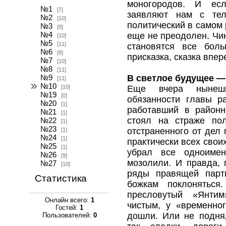
моногородов. И есл
№1
[7]
заявляют нам с тел
№2
[10]
политический в самом 
№3
[9]
№4
еще не преодолен. Чин
[10]
№5
[11]
становятся все бол
№6
[8]
присказка, сказка впер
№7
[10]
№8
[11]
В светлое будущее —
№9
[11]
№10
[10]
Еще вчера нынешн
№19
[0]
обязанности главы р
№20
[1]
работавший в район
№21
[1]
стоял на страже пол
№22
[1]
№23
отстраненного от дел 
[1]
№24
[1]
практически всех свои
№25
[1]
убрал все одноимен
№26
[9]
мозолили. И правда, 
№27
[10]
ряды правящей парт
Статистика
божкам поклоняться
пресловутый «Янтим
Онлайн всего:
1
чистым, у «временно
Гостей:
1
дошли. Или не подня
Пользователей:
0