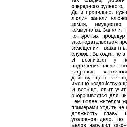
так сладки, дорог
очередного рулевого.
Да и правильно, нужн
люди» заняли ключев
земля, имущество,
коммуналка. Заняли, п
конкурсных процедур
законодательством пр
замещении вакантны
службы. Выходит, не в 
И возникают у на
подозрения насчет тог
кадровые «рокиро
действующего закон
именно бездействующ
И вообще, опыт учит
оборачивается для ч
Тем более жителям Яр
примерами ходить не 
должность главу П
уголовное дело. По 
Белов нарушил закон