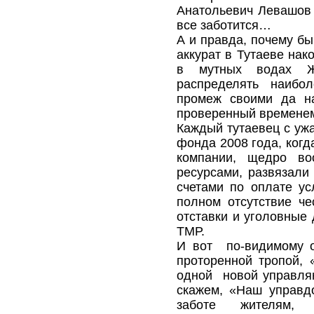
Анатольевич Левашов 
все заботится…
А и правда, почему бы
аккурат в Тутаеве нак
в мутных водах Ж
распределять наибо
промеж своими да на
проверенный временем
Каждый тутаевец с уж
фонда 2008 года, ког
компании, щедро во
ресурсами, развязали
счетами по оплате у
полном отсутствие чес
отставки и уголовные
ТМР.
И вот по-видимому о
проторенной тропой,
одной новой управляю
скажем, «Наш управд
заботе жителям, 