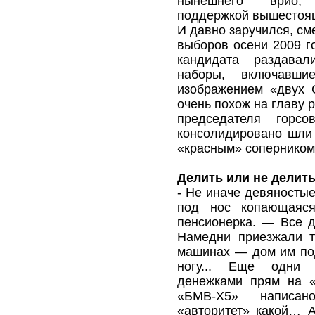
нынешнего врио, 
поддержкой вышестоящ
И давно заручился, см
выборов осени 2009 го
кандидата раздавал
наборы, включавш
изображением «двух 
очень похож на главу р
председателя горс
консолидировано шли 
«красным» соперником
Делить или не делит
- Не иначе девяносты
под нос копающаяся
пенсионерка. — Все де
Намедни приезжали т
машинах — дом им по
ногу... Еще одни 
денежками прям на 
«БМВ-Х5» написан
«авторитет» какой… Ан